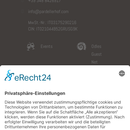
+39 348 8426917
info@pardellerhof.com
MwSt.-Nr.: IT03175290216
CIN: IT021044B52GRUSG9K
Events
Odles
Guest
Net
Slow
Galerie
Dolomites
Wetter
Card
Anfahrt