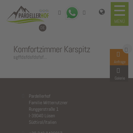
DE
Komfortzimmer Karspitz
sgffdsfdsfdsfsf...
Anfrage
Galerie
Pardellerhof
Familie Mitterrutzner
Runggerstraße 1
I-39040 Lüsen
Südtirol/Italien