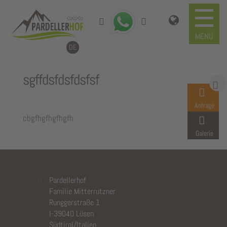
DE
sgffdsfdsfdsfsf
Anfrage
cbgfhgfhgfhgfh
Galerie
Pardellerhof
Familie Mitterrutzner
Runggerstraße 1
I-39040 Lüsen
Südtirol/Italien