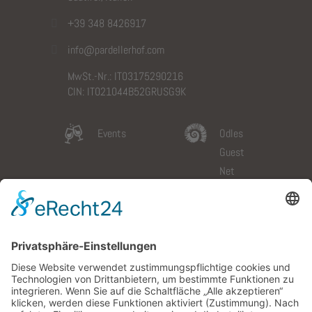
+39 348 8426917
info@pardellerhof.com
MwSt.-Nr.: IT03175290216
CIN: IT021044B52GRUSG9K
Events
Odles
Guest
Net
Slow
Galerie
Dolomites
Wetter
Card
Anfahrt