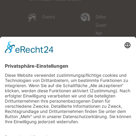
Events
Odles
Guest
Net
Slow
Galerie
Dolomites
Wetter
Card
Anfahrt