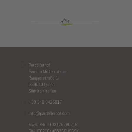
Pardellerhof
Familie Mitterrutzner
Runggerstraße 1
I-39040 Lüsen
Südtirol/Italien
+39 348 8426917
info@pardellerhof.com
MwSt.-Nr.: IT03175290216
CIN: IT021044B52GRUSG9K