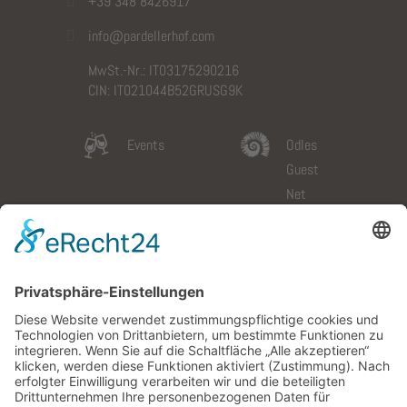
+39 348 8426917
info@pardellerhof.com
MwSt.-Nr.: IT03175290216
CIN: IT021044B52GRUSG9K
Events
Odles
Guest
Net
Slow
Galerie
Dolomites
Wetter
Card
Anfahrt