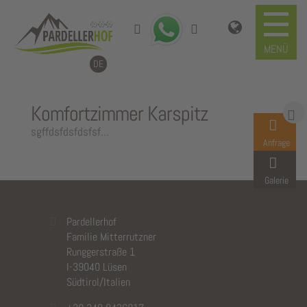
DE
Komfortzimmer Karspitz
sgffdsfdsfdsfsf...
Anfrage
Galerie
Pardellerhof
Familie Mitterrutzner
Runggerstraße 1
I-39040 Lüsen
Südtirol/Italien